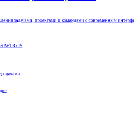
ления задачами, проектами и командами с современным интерф
et
JWT
RxJS
дзадачами
дке