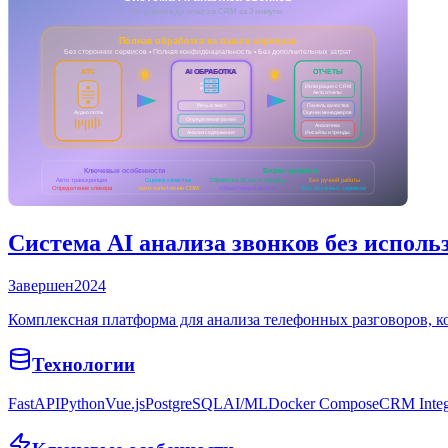
Система AI анализа звонков без исполь
Завершен
2024
Комплексная платформа для анализа телефонных разговоров, ко
Технологии
FastAPI
Python
Vue.js
PostgreSQL
AI/ML
Docker Compose
CRM Integ