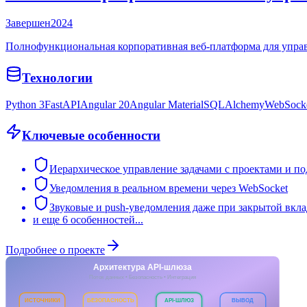
Завершен
2024
Полнофункциональная корпоративная веб-платформа для управ
Технологии
Python 3
FastAPI
Angular 20
Angular Material
SQLAlchemy
WebSock
Ключевые особенности
Иерархическое управление задачами с проектами и по
Уведомления в реальном времени через WebSocket
Звуковые и push-уведомления даже при закрытой вкла
и еще
6
особенностей...
Подробнее о проекте