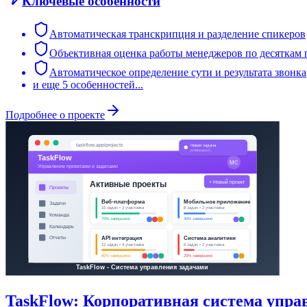
Ключевые особенности
Автоматическая транскрипция и разделение спикеров
Объективная оценка работы менеджеров по десяткам 
Автоматическое определение сути и результата звонка
и еще
5
особенностей...
Подробнее о проекте
TaskFlow: Корпоративная система упра