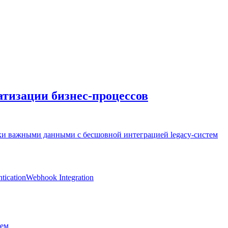
тизации бизнес-процессов
ки важными данными с бесшовной интеграцией legacy-систем
tication
Webhook Integration
ием