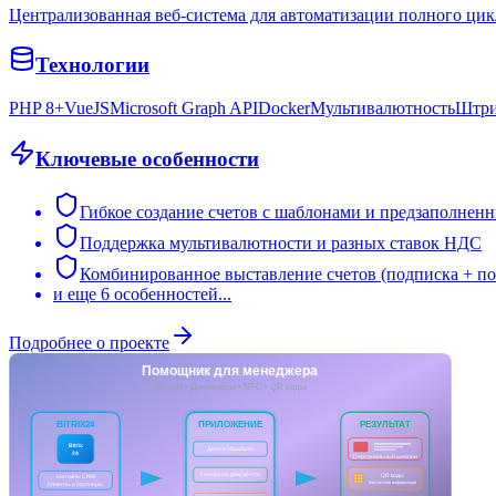
Централизованная веб-система для автоматизации полного цикл
Технологии
PHP 8+
VueJS
Microsoft Graph API
Docker
Мультивалютность
Штри
Ключевые особенности
Гибкое создание счетов с шаблонами и предзаполне
Поддержка мультивалютности и разных ставок НДС
Комбинированное выставление счетов (подписка + по
и еще
6
особенностей...
Подробнее о проекте