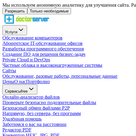
Мы используем анонимную аналитику для улучшения сайта. Ра
Разрешить
Только необходимые
Услуги
Обслуживание компьютеров
Абонентское IT-обслуживание офисов
Разработка программного обеспечения
Создание ПО для решения бизнес-задач
Private Cloud и DevOps
Частные облака и высоконагруженные системы
Сайты
Обслуживание, разовые работы, персональные данные
Цены
О нас
Портфолио
Сервисы
free
Онлайн-анализатор файлов
Проверьте безопасно подозрительные файлы
Безопасный обмен файлами P2P
Напрямую, без сервера, без программ
Удалённая помощь
Заботимся о вас на расстоянии
Редактор PDF
Конвертор HEIC, JPG, PDF