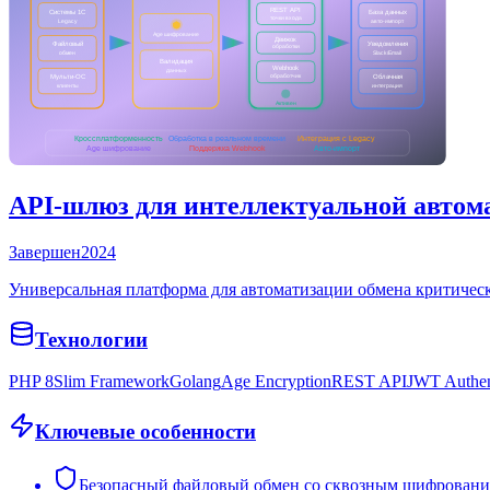
API-шлюз для интеллектуальной автома
Завершен
2024
Универсальная платформа для автоматизации обмена критичес
Технологии
PHP 8
Slim Framework
Golang
Age Encryption
REST API
JWT Authen
Ключевые особенности
Безопасный файловый обмен со сквозным шифрован